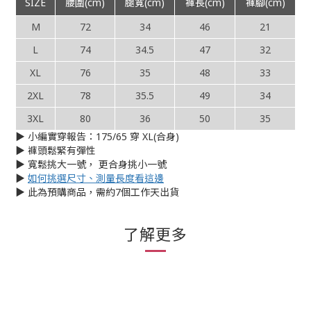
SIZE
腰圍(cm)
腿寬(cm)
褲長(cm)
褲腳(cm)
M
72
34
46
21
L
74
34.5
47
32
XL
76
35
48
33
2XL
78
35.5
49
34
3XL
80
36
50
35
▶︎ 小編實穿報告：175/65 穿 XL(合身)
▶︎
褲頭鬆緊有彈性
▶︎ 寬鬆挑大一號， 更合身挑小一號
▶︎
如何挑選尺寸、測量長度看這邊
▶︎ 此為預購商品，需約7個工作天出貨
了解更多