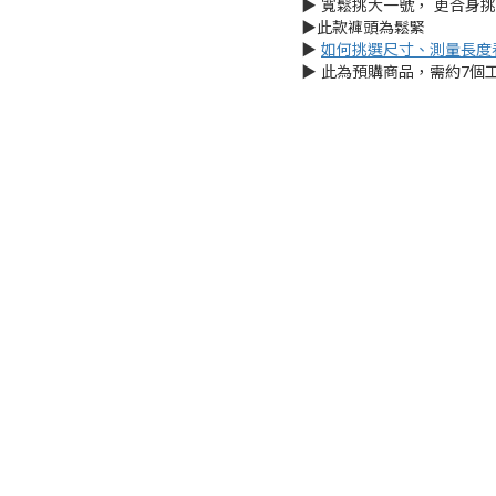
▶︎ 寬鬆挑大一號， 更合身
▶︎此款褲頭為鬆緊
▶︎
如何挑選尺寸、測量長度
▶︎ 此為預購商品，需約7個