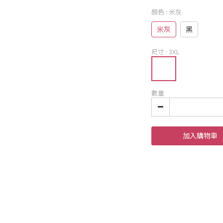
顏色
: 米灰
米灰
黑
尺寸
: 3XL
數量
加入購物車