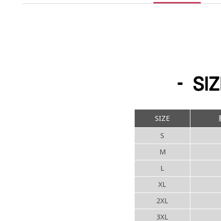
SIZE
S
M
L
XL
2XL
3XL