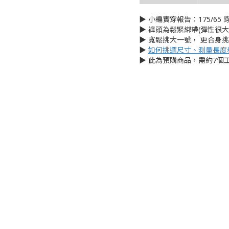
▶︎ 小編實穿報告：175/65 穿
▶︎ 褲頭為鬆緊綁帶(彈性很
▶︎ 寬鬆挑大一號， 更合身
▶︎
如何挑選尺寸、測量長度
▶︎ 此為預購商品，需約7個