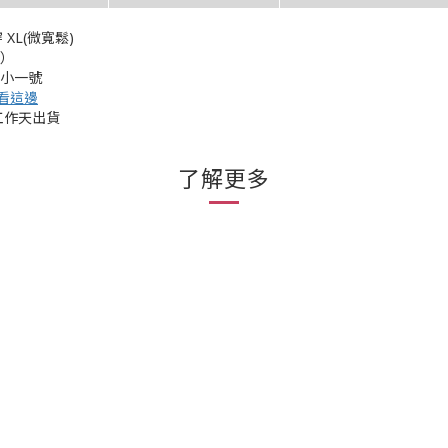
 XL(微寬鬆)
大）
挑小一號
看這邊
工作天出貨
了解更多