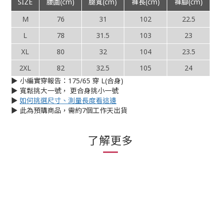
SIZE
腰圍(cm)
腿寬(cm)
褲長(cm)
褲腳(cm)
M
76
31
102
22.5
L
78
31.5
103
23
XL
80
32
104
23.5
2XL
82
32.5
105
24
▶︎ 小編實穿報告：175/65 穿 L(合身)
▶︎ 寬鬆挑大一號， 更合身挑小一號
▶︎
如何挑選尺寸、測量長度看這邊
▶︎ 此為預購商品，需約7個工作天出貨
了解更多