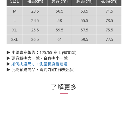
SIZE
袖長(cm)
肩寬(cm)
胸寬(cm)
衣長(cm)
M
23.5
56.5
53.5
71.5
L
24.5
58
55.5
73.5
XL
25.5
59.5
57.5
75.5
2XL
26.5
61
59.5
77.5
▶︎ 小編實穿報告：175/65 穿 L (微寬鬆)
▶︎ 更寬鬆挑大一號，合身挑小一號
▶︎
如何挑選尺寸、測量長度看這邊
▶︎ 此為預購商品，需約7個工作天出貨
了解更多