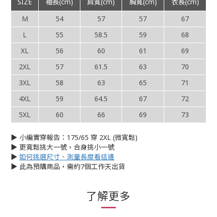
SIZE
袖長(cm)
肩寬(cm)
胸寬(cm)
衣長(cm)
M
54
57
57
67
L
55
58.5
59
68
XL
56
60
61
69
2XL
57
61.5
63
70
3XL
58
63
65
71
4XL
59
64.5
67
72
5XL
60
66
69
73
▶︎ 小編實穿報告：175/65 穿 2XL (微寬鬆)
▶︎ 更寬鬆挑大一號，合身挑小一號
▶︎
如何挑選尺寸、測量長度看這邊
▶︎ 此為預購商品，需約7個工作天出貨
了解更多