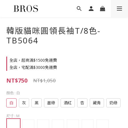
韓版貓咪圓領長袖T/8色-
TB5064
全店，超商滿$1500免運費
全店，宅配滿$3000免運費
NT$750
NT$1,050
顏色
: 白
白
灰
黑
墨綠
酒紅
杏
藏青
奶綠
尺寸
: M