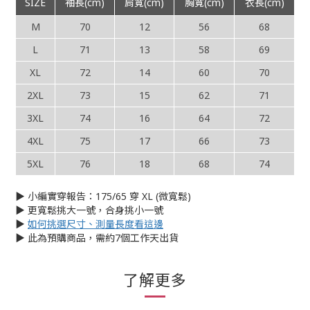
SIZE
袖長(cm)
肩寬(cm)
胸寬(cm)
衣長(cm)
M
70
12
56
68
L
71
13
58
69
XL
72
14
60
70
2XL
73
15
62
71
3XL
74
16
64
72
4XL
75
17
66
73
5XL
76
18
68
74
▶︎ 小編實穿報告：175/65 穿 XL (微寬鬆)
▶︎ 更寬鬆挑大一號，合身挑小一號
▶︎
如何挑選尺寸、測量長度看這邊
▶︎ 此為預購商品，需約7個工作天出貨
了解更多