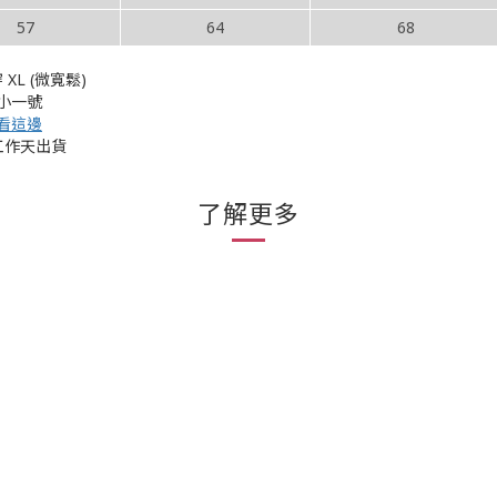
57
64
68
 XL (微寬鬆)
挑小一號
看這邊
工作天出貨
了解更多