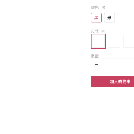
顏色
: 黑
黑
米
尺寸
: M
數量
加入購物車