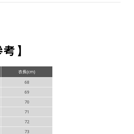
衣長(cm)
68
69
70
71
72
73