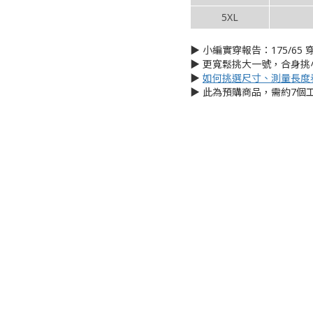
5XL
▶︎ 小編實穿報告：175/65 穿
▶︎ 更寬鬆挑大一號，合身
▶︎
如何挑選尺寸、測量長度
▶︎ 此為預購商品，需約7個