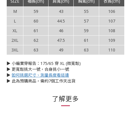
SIZE
袖長(cm)
肩寬(cm)
胸寬(cm)
衣長(cm)
M
59
43
55
106
L
60
44.5
57
107
XL
61
46
59
108
2XL
62
47.5
61
109
3XL
63
49
63
110
▶︎ 小編實穿報告：175/65 穿 XL (微寬鬆)
▶︎ 更寬鬆挑大一號，合身挑小一號
▶︎
如何挑選尺寸、測量長度看這邊
▶︎ 此為預購商品，需約7個工作天出貨
了解更多