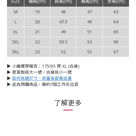
SIZE
袖長(cm)
肩寬(cm)
胸寬(cm)
衣長(cm)
M
19
46
47
63
L
20
47.5
49
64
XL
21
49
51
65
2XL
22
50.5
53
66
3XL
23
52
55
67
▶︎ 小編實穿報告：175/65 穿 XL (合身)
▶︎ 更寬鬆挑大一號，合身挑小一號
▶︎
如何挑選尺寸、測量長度看這邊
▶︎ 此為預購商品，需約7個工作天出貨
了解更多