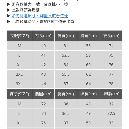
▶︎ 更寬鬆挑大一號，合身挑小一號
▶︎ 此款褲頭為鬆緊
▶︎
如何挑選尺寸、測量長度看這邊
▶︎ 此為預購商品，需約7個工作天出貨
衣服(SIZE)
袖長(cm)
肩寬(cm)
胸寬(cm)
衣長(cm)
M
40
51
56
74
L
41
52.5
58
75
XL
42
54
60
76
2XL
43
55.5
62
77
3XL
44
57
64
78
褲子(SIZE)
腰圍(cm)
腿寬(cm)
褲長(cm)
褲腳(cm)
M
72
36
48
32
L
74
36.5
49
32.5
XL
76
37
50
33