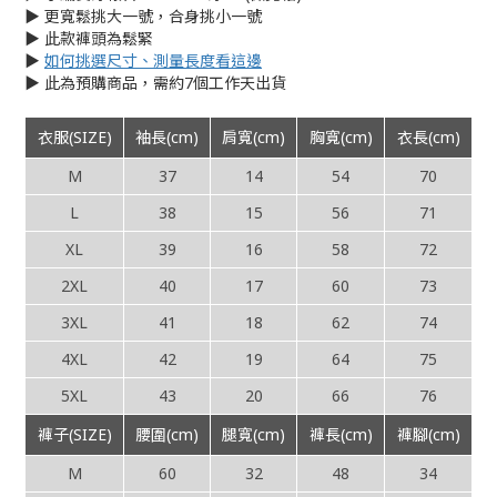
▶︎ 更寬鬆挑大一號，合身挑小一號
▶︎ 此款褲頭為鬆緊
▶︎
如何挑選尺寸、測量長度看這邊
▶︎ 此為預購商品，需約7個工作天出貨
衣服(SIZE)
袖長(cm)
肩寬(cm)
胸寬(cm)
衣長(cm)
M
37
14
54
70
L
38
15
56
71
XL
39
16
58
72
2XL
40
17
60
73
3XL
41
18
62
74
4XL
42
19
64
75
5XL
43
20
66
76
褲子(SIZE)
腰圍(cm)
腿寬(cm)
褲長(cm)
褲腳(cm)
M
60
32
48
34