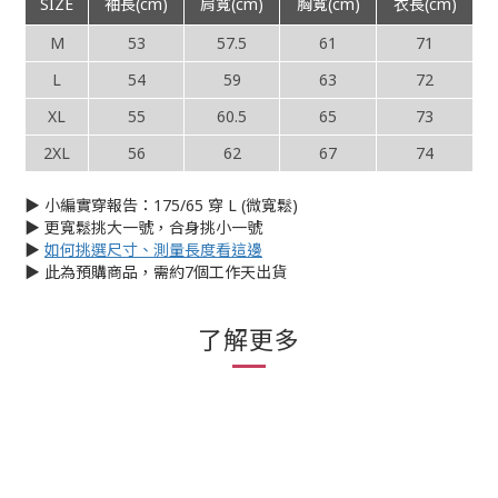
SIZE
袖長(cm)
肩寬(cm)
胸寬(cm)
衣長(cm)
M
53
57.5
61
71
L
54
59
63
72
XL
55
60.5
65
73
2XL
56
62
67
74
▶︎ 小編實穿報告：175/65 穿 L (微寬鬆)
▶︎ 更寬鬆挑大一號，合身挑小一號
▶︎
如何挑選尺寸、測量長度看這邊
▶︎ 此為預購商品，需約7個工作天出貨
了解更多