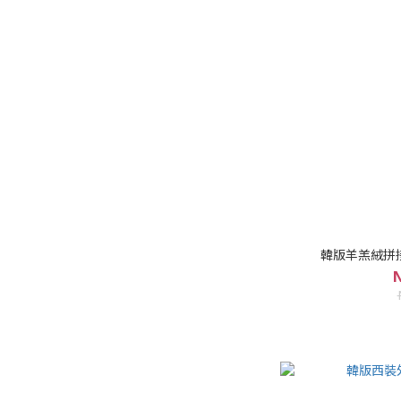
韓版羊羔絨拼接夾
N