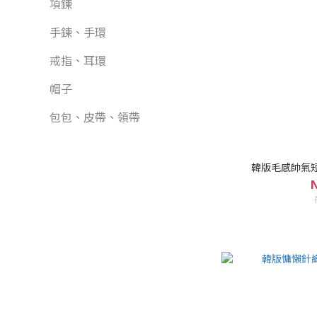
項鍊
手鍊、手環
戒指、耳環
帽子
包包、皮帶、領帶
韓版毛感帥氣短夾
N