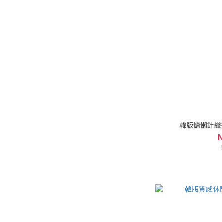
韓版慵懶針織連
N